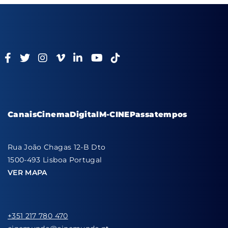
Canais
Cinema
Digital
M-CINE
Passatempos
Rua João Chagas 12-B Dto
1500-493 Lisboa Portugal
VER MAPA
+351 217 780 470