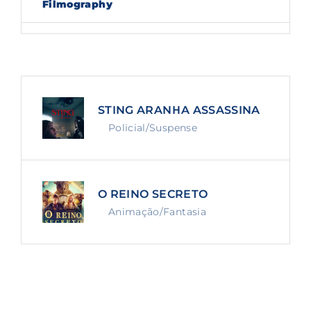
Filmography
Lost Your Password?
By signing in, you agree to
our terms and
conditions
and our
privacy policy
.
STING ARANHA ASSASSINA
Policial/Suspense
O REINO SECRETO
Animação/Fantasia