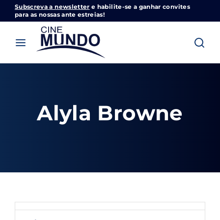
Subscreva a newsletter
e habilite-se a ganhar convites
Cinemundo – Onde O Cinema Acontece
para as nossas ante estreias!
Login
Register
Username or Email Address
Pressione Enter / Return para iniciar sua
pesquisa ou pressione ESC para fechar
Alyla Browne
Password
SIGN IN
Remember Me