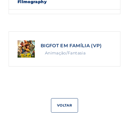
Filmography
Lost Your Password?
By signing in, you agree to
our terms and
conditions
and our
privacy policy
.
BIGFOT EM FAMÍLIA (VP)
Animação/Fantasia
VOLTAR