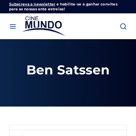
Subscreva a newsletter
e habilite-se a ganhar convites
Cinemundo – Onde O Cinema Acontece
para as nossas ante estreias!
Login
Register
Username or Email Address
Pressione Enter / Return para iniciar sua
pesquisa ou pressione ESC para fechar
Ben Satssen
Password
SIGN IN
Remember Me