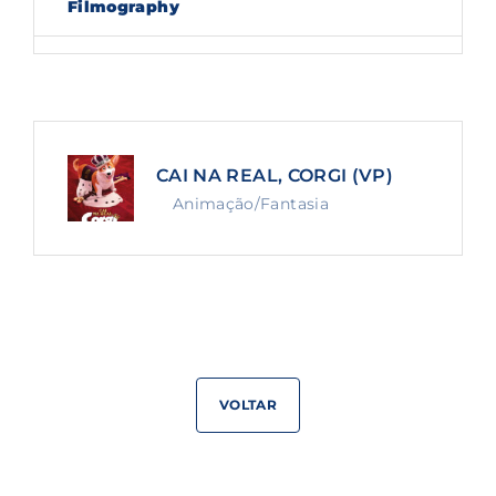
Filmography
Lost Your Password?
By signing in, you agree to
our terms and
conditions
and our
privacy policy
.
CAI NA REAL, CORGI (VP)
Animação/Fantasia
VOLTAR