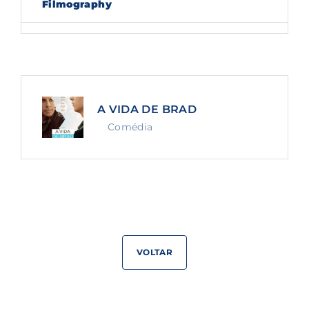
Filmography
Lost Your Password?
By signing in, you agree to
our terms and
conditions
and our
privacy policy
.
A VIDA DE BRAD
Comédia
VOLTAR