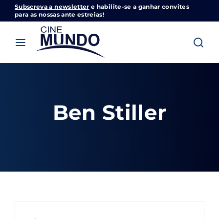
Subscreva a newsletter
e habilite-se a ganhar convites
Cinemundo – Onde O Cinema Acontece
para as nossas ante estreias!
Login
Register
Username or Email Address
Pressione Enter / Return para iniciar sua
pesquisa ou pressione ESC para fechar
Ben Stiller
Password
SIGN IN
Remember Me