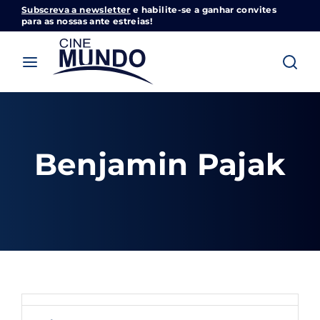
Subscreva a newsletter
e habilite-se a ganhar convites
Cinemundo – Onde O Cinema Acontece
para as nossas ante estreias!
Login
Register
Username or Email Address
Pressione Enter / Return para iniciar sua
pesquisa ou pressione ESC para fechar
Benjamin Pajak
Password
SIGN IN
Remember Me