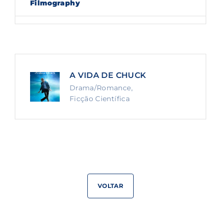
Filmography
Lost Your Password?
By signing in, you agree to
our terms and
conditions
and our
privacy policy
.
A VIDA DE CHUCK
Drama/Romance
Ficção Científica
VOLTAR