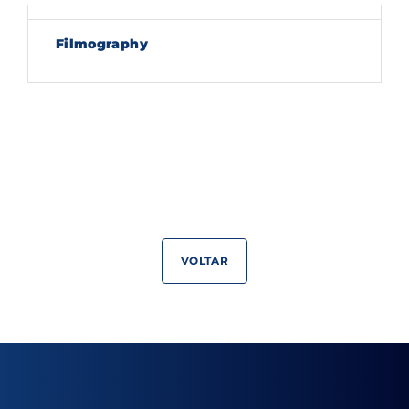
Lost Your Password?
Filmography
By signing in, you agree to
our terms and
conditions
and our
privacy policy
.
VOLTAR