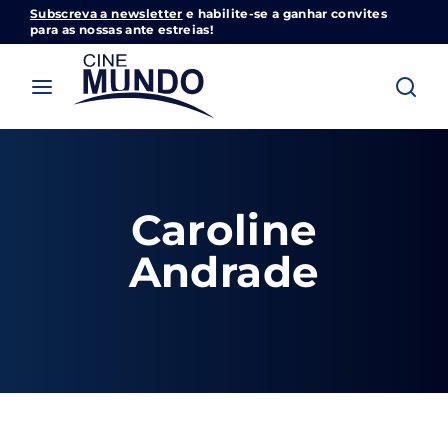
Subscreva a newsletter
e habilite-se a ganhar convites
Cinemundo – Onde O Cinema Acontece
para as nossas ante estreias!
Login
Register
Username or Email Address
Pressione Enter / Return para iniciar sua
pesquisa ou pressione ESC para fechar
Caroline
Password
Andrade
SIGN IN
Remember Me