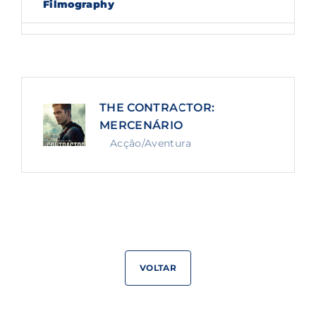
Filmography
Lost Your Password?
By signing in, you agree to
our terms and
conditions
and our
privacy policy
.
THE CONTRACTOR:
MERCENÁRIO
Acção/Aventura
VOLTAR