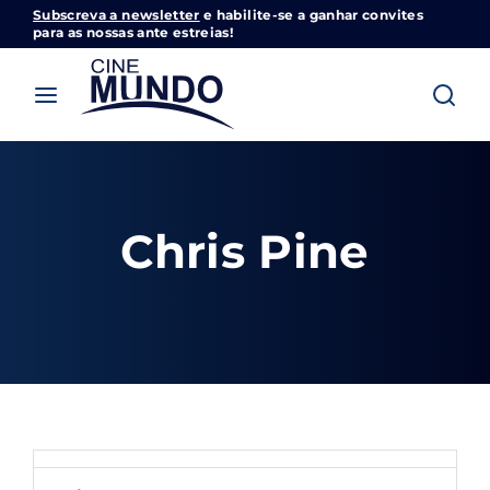
Subscreva a newsletter
e habilite-se a ganhar convites
Cinemundo – Onde O Cinema Acontece
para as nossas ante estreias!
Login
Register
Username or Email Address
Pressione Enter / Return para iniciar sua
pesquisa ou pressione ESC para fechar
Chris Pine
Password
SIGN IN
Remember Me