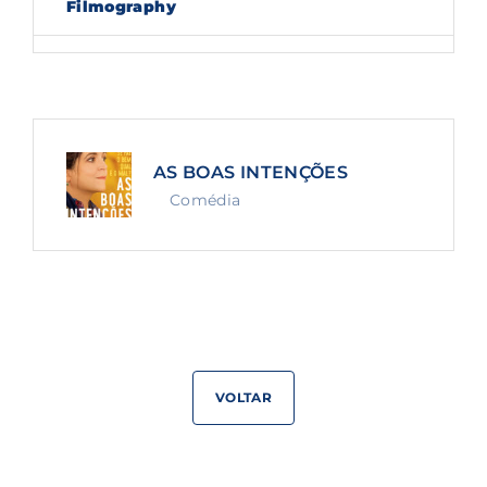
Filmography
Lost Your Password?
By signing in, you agree to
our terms and
conditions
and our
privacy policy
.
AS BOAS INTENÇÕES
Comédia
VOLTAR