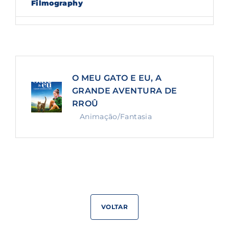
Filmography
Lost Your Password?
By signing in, you agree to
our terms and
conditions
and our
privacy policy
.
O MEU GATO E EU, A
GRANDE AVENTURA DE
RROÛ
Animação/Fantasia
VOLTAR