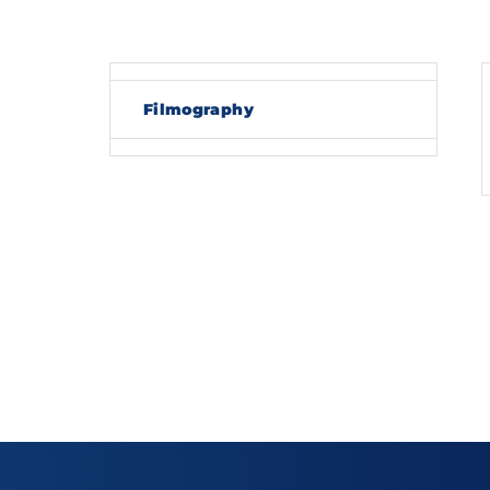
Re
Filmography
By sig
policy
.