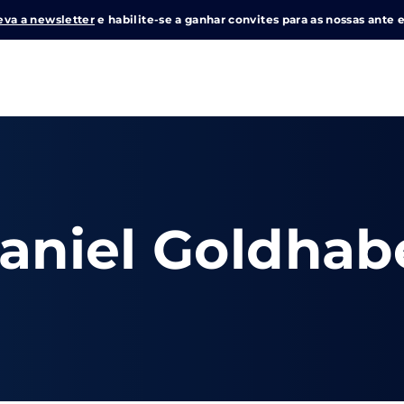
eva a newsletter
e habilite-se a ganhar convites para as nossas ante e
Login
Register
me or Email Address
aniel Goldhab
e Enter / Return para iniciar sua pesquisa ou pressione ESC pa
ord
SIGN IN