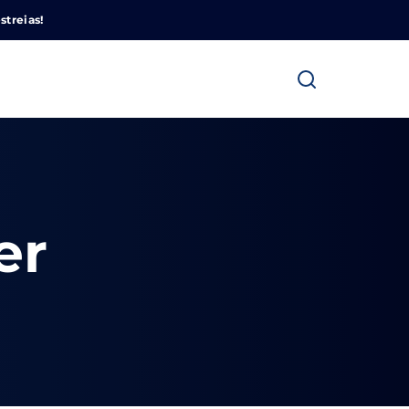
Cinemundo – Onde O Cinema Acontece
streias!
er
ra fechar