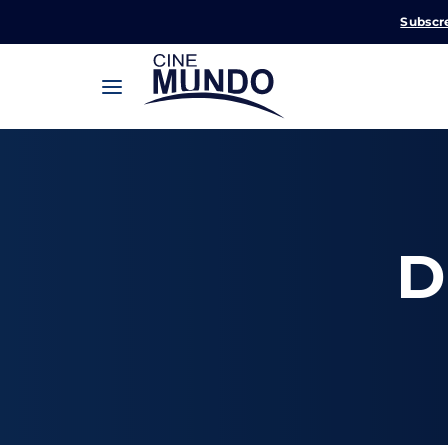
Subscr
Userna
D
Pression
Passw