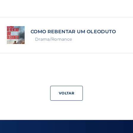
Lost Your Pa
member Me
COMO REBENTAR UM OLEODUTO
ning in, you agree to
our terms and conditions
and our
priva
Drama/Romance
VOLTAR