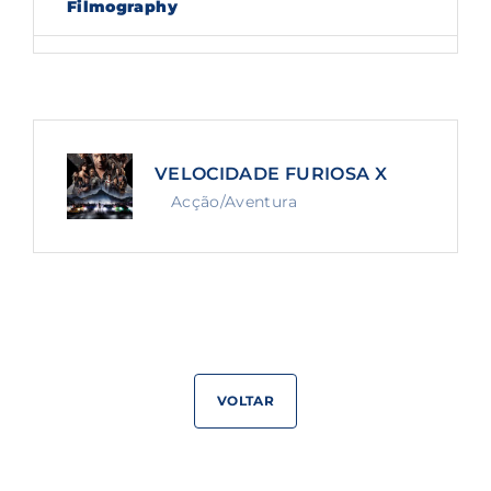
Filmography
Lost Your Password?
By signing in, you agree to
our terms and
conditions
and our
privacy policy
.
VELOCIDADE FURIOSA X
Acção/Aventura
VOLTAR