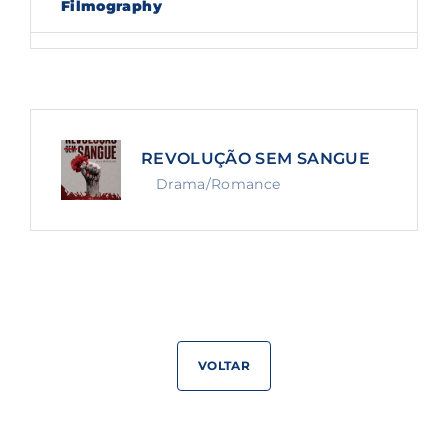
Filmography
Lost Your Password?
By signing in, you agree to
our terms and
conditions
and our
privacy policy
.
REVOLUÇÃO SEM SANGUE
Drama/Romance
VOLTAR