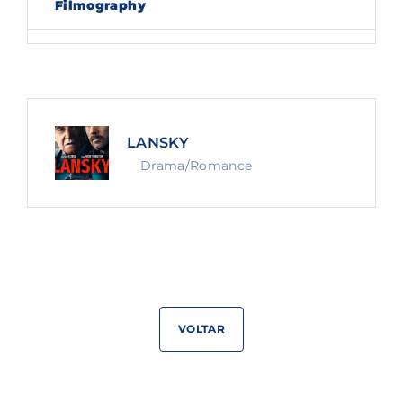
Filmography
Lost Your Password?
By signing in, you agree to
our terms and
conditions
and our
privacy policy
.
LANSKY
Drama/Romance
VOLTAR