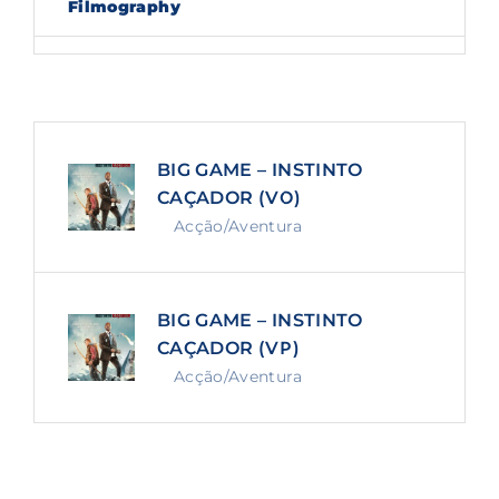
Filmography
Lost Your Password?
By signing in, you agree to
our terms and
conditions
and our
privacy policy
.
BIG GAME – INSTINTO
CAÇADOR (VO)
Acção/Aventura
BIG GAME – INSTINTO
CAÇADOR (VP)
Acção/Aventura