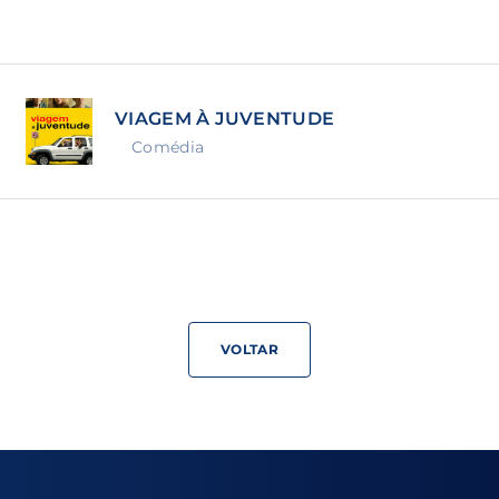
Lost Your Pa
member Me
VIAGEM À JUVENTUDE
ning in, you agree to
our terms and conditions
and our
priva
Comédia
VOLTAR