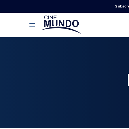
Subscr
Userna
Pression
Passw