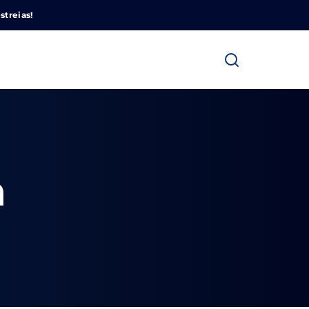
Cinemundo – Onde O Cinema Acontece
streias!
a
ra fechar