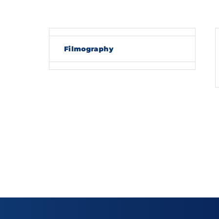
Re
Filmography
By sig
policy
.