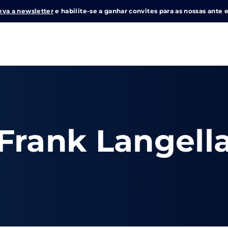
eva a newsletter
e habilite-se a ganhar convites para as nossas ante e
Login
Register
me or Email Address
Frank Langell
e Enter / Return para iniciar sua pesquisa ou pressione ESC pa
ord
SIGN IN