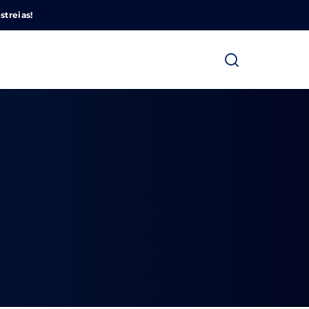
Cinemundo – Onde O Cinema Acontece
streias!
ra fechar