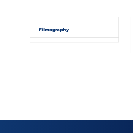
Re
Filmography
By sig
policy
.