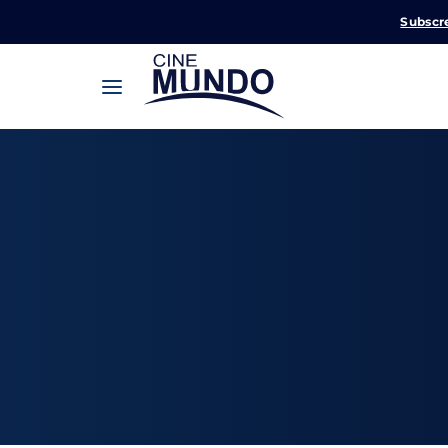
Subscr
Userna
Pression
Passw