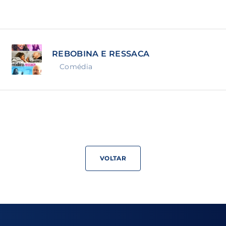
Lost Your Pa
member Me
REBOBINA E RESSACA
ning in, you agree to
our terms and conditions
and our
priva
Comédia
VOLTAR