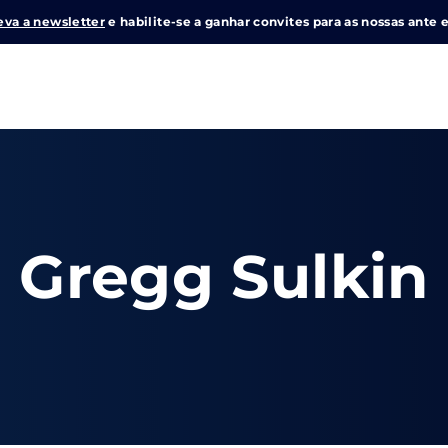
eva a newsletter
e habilite-se a ganhar convites para as nossas ante e
Login
Register
me or Email Address
Gregg Sulkin
e Enter / Return para iniciar sua pesquisa ou pressione ESC pa
ord
SIGN IN