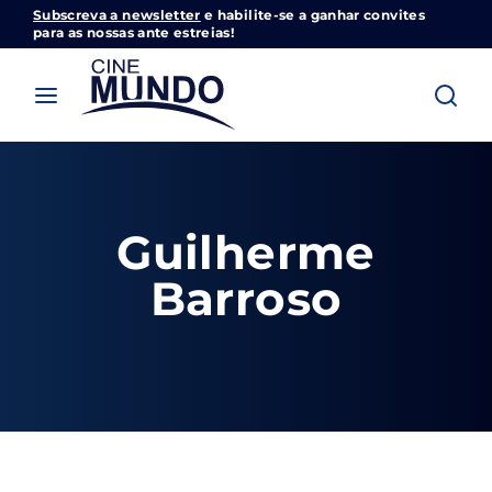
Subscreva a newsletter
e habilite-se a ganhar convites
Cinemundo – Onde O Cinema Acontece
para as nossas ante estreias!
Login
Register
Username or Email Address
Pressione Enter / Return para iniciar sua
pesquisa ou pressione ESC para fechar
Guilherme
Password
Barroso
SIGN IN
Remember Me