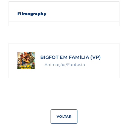
Lost Your Password?
Filmography
By signing in, you agree to
our terms and
conditions
and our
privacy policy
.
BIGFOT EM FAMÍLIA (VP)
Animação/Fantasia
VOLTAR