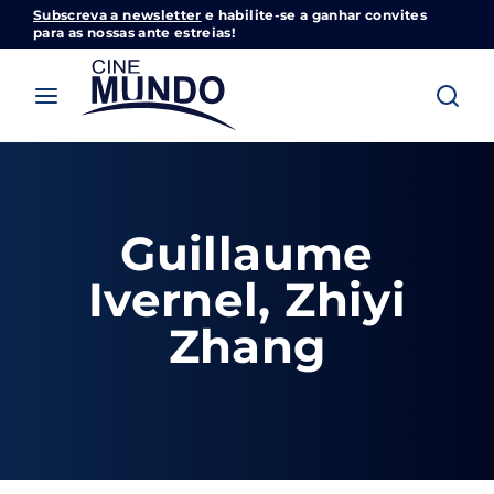
Subscreva a newsletter
e habilite-se a ganhar convites
Cinemundo – Onde O Cinema Acontece
para as nossas ante estreias!
Login
Register
Username or Email Address
Pressione Enter / Return para iniciar sua
pesquisa ou pressione ESC para fechar
Guillaume
Password
Ivernel, Zhiyi
Zhang
SIGN IN
Remember Me