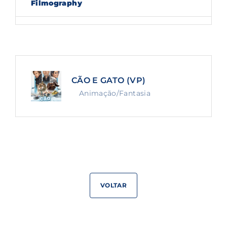
Filmography
Lost Your Password?
By signing in, you agree to
our terms and
conditions
and our
privacy policy
.
CÃO E GATO (VP)
Animação/Fantasia
VOLTAR