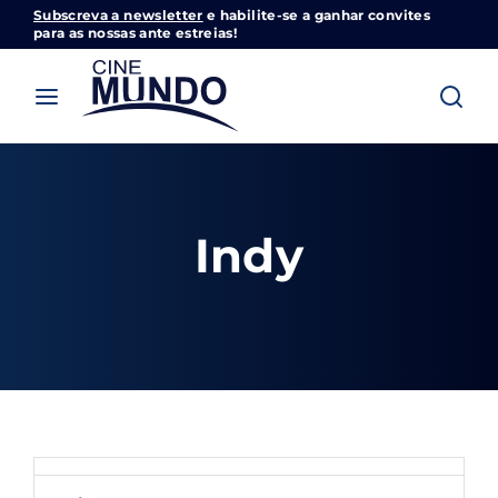
Subscreva a newsletter
e habilite-se a ganhar convites
Cinemundo – Onde O Cinema Acontece
para as nossas ante estreias!
Login
Register
Username or Email Address
Pressione Enter / Return para iniciar sua
pesquisa ou pressione ESC para fechar
Indy
Password
SIGN IN
Remember Me