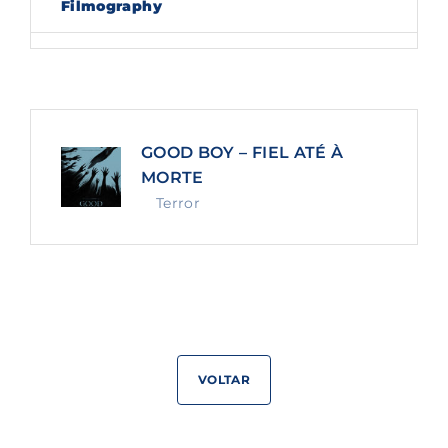
Filmography
Lost Your Password?
By signing in, you agree to
our terms and
conditions
and our
privacy policy
.
GOOD BOY – FIEL ATÉ À
MORTE
Terror
VOLTAR