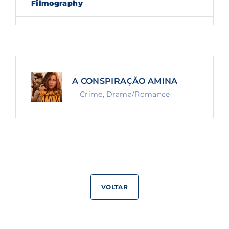
Filmography
Lost Your Password?
By signing in, you agree to
our terms and
conditions
and our
privacy policy
.
A CONSPIRAÇÃO AMINA
Crime
Drama/Romance
VOLTAR