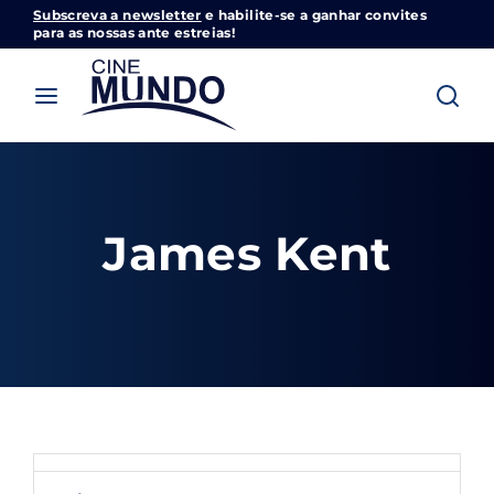
Subscreva a newsletter
e habilite-se a ganhar convites
Cinemundo – Onde O Cinema Acontece
para as nossas ante estreias!
Login
Register
Username or Email Address
Pressione Enter / Return para iniciar sua
pesquisa ou pressione ESC para fechar
James Kent
Password
SIGN IN
Remember Me