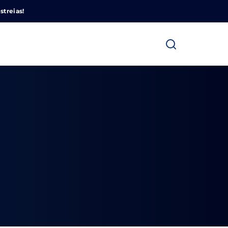
Cinemundo – Onde O Cinema Acontece
streias!
ra fechar