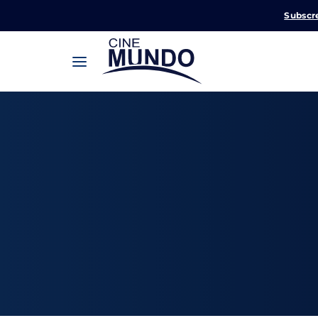
Subscr
Userna
Pression
Passw