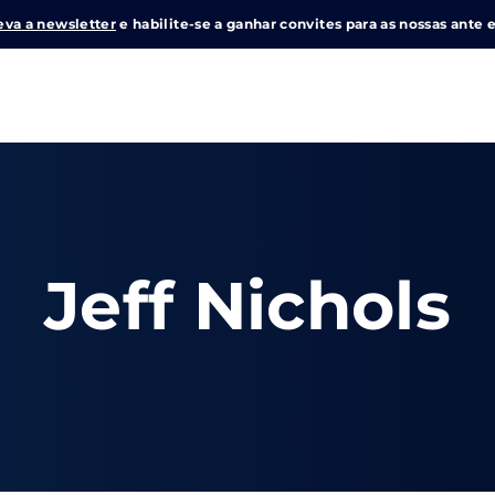
eva a newsletter
e habilite-se a ganhar convites para as nossas ante e
Login
Register
me or Email Address
Jeff Nichols
e Enter / Return para iniciar sua pesquisa ou pressione ESC pa
ord
SIGN IN