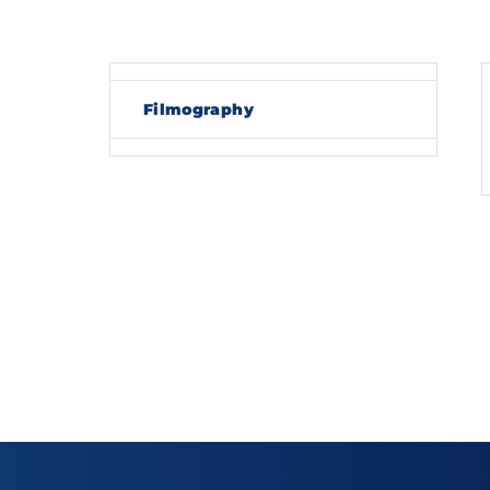
Re
Filmography
By sig
policy
.