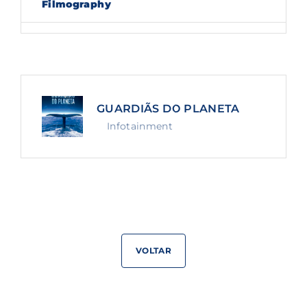
Filmography
Lost Your Password?
By signing in, you agree to
our terms and
conditions
and our
privacy policy
.
GUARDIÃS DO PLANETA
Infotainment
VOLTAR