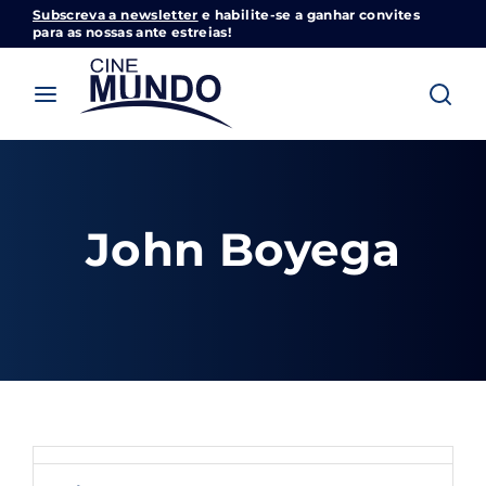
Subscreva a newsletter
e habilite-se a ganhar convites
Cinemundo – Onde O Cinema Acontece
para as nossas ante estreias!
Login
Register
Username or Email Address
Pressione Enter / Return para iniciar sua
pesquisa ou pressione ESC para fechar
John Boyega
Password
SIGN IN
Remember Me