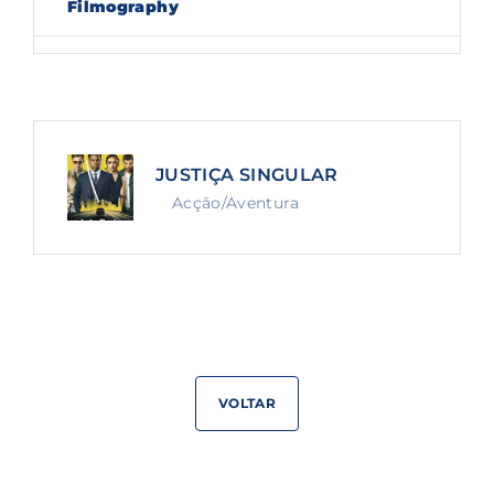
Filmography
Lost Your Password?
By signing in, you agree to
our terms and
conditions
and our
privacy policy
.
JUSTIÇA SINGULAR
Acção/Aventura
VOLTAR