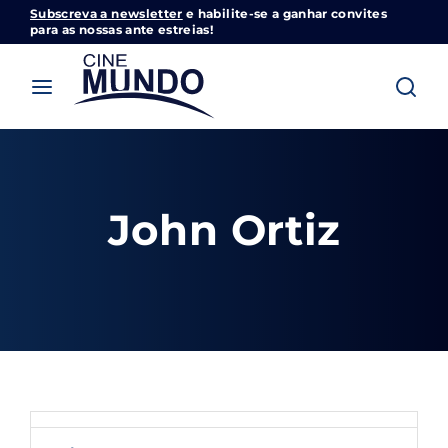
Subscreva a newsletter
e habilite-se a ganhar convites
Cinemundo – Onde O Cinema Acontece
para as nossas ante estreias!
Login
Register
Username or Email Address
Pressione Enter / Return para iniciar sua
pesquisa ou pressione ESC para fechar
John Ortiz
Password
SIGN IN
Remember Me