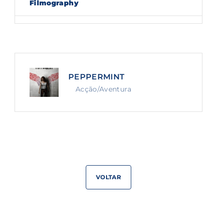
Filmography
Lost Your Password?
By signing in, you agree to
our terms and
conditions
and our
privacy policy
.
PEPPERMINT
Acção/Aventura
VOLTAR