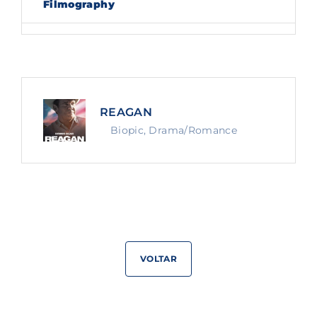
Filmography
Lost Your Password?
By signing in, you agree to
our terms and
conditions
and our
privacy policy
.
REAGAN
Biopic
Drama/Romance
VOLTAR