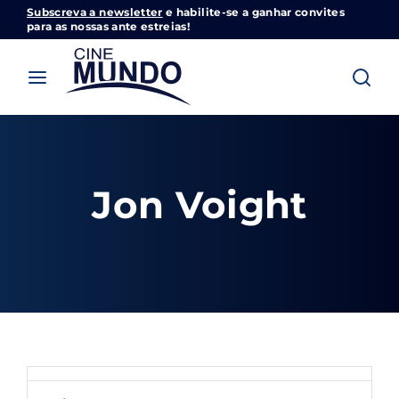
Subscreva a newsletter
e habilite-se a ganhar convites
Cinemundo – Onde O Cinema Acontece
para as nossas ante estreias!
Login
Register
Username or Email Address
Pressione Enter / Return para iniciar sua
pesquisa ou pressione ESC para fechar
Jon Voight
Password
SIGN IN
Remember Me