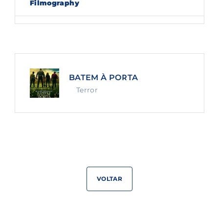
Filmography
Lost Your Password?
By signing in, you agree to
our terms and
conditions
and our
privacy policy
.
BATEM À PORTA
Terror
VOLTAR