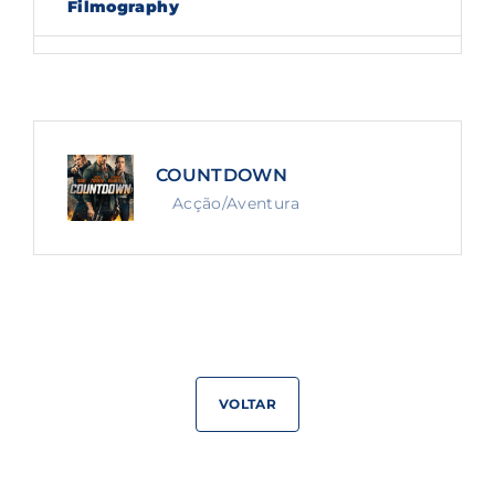
Filmography
Lost Your Password?
By signing in, you agree to
our terms and
conditions
and our
privacy policy
.
COUNTDOWN
Acção/Aventura
VOLTAR