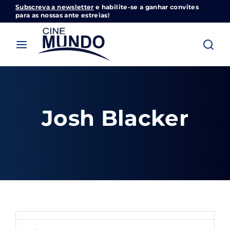
Subscreva a newsletter
e habilite-se a ganhar convites
Cinemundo – Onde O Cinema Acontece
para as nossas ante estreias!
Login
Register
Username or Email Address
Pressione Enter / Return para iniciar sua
pesquisa ou pressione ESC para fechar
Josh Blacker
Password
SIGN IN
Remember Me