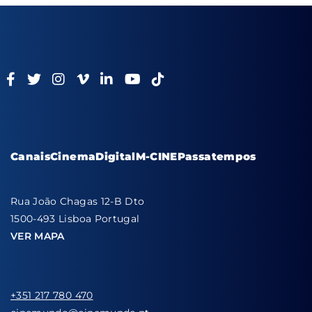
Canais
Cinema
Digital
M-CINE
Passatempos
Rua João Chagas 12-B Dto
1500-493 Lisboa Portugal
VER MAPA
+351 217 780 470