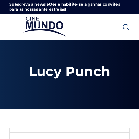
Subscreva a newsletter
e habilite-se a ganhar convites
Cinemundo – Onde O Cinema Acontece
para as nossas ante estreias!
Login
Register
Username or Email Address
Pressione Enter / Return para iniciar sua
pesquisa ou pressione ESC para fechar
Lucy Punch
Password
SIGN IN
Remember Me