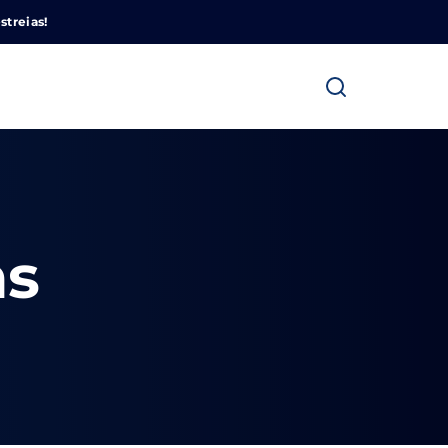
Cinemundo – Onde O Cinema Acontece
streias!
ns
ra fechar