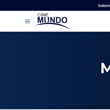
Subscr
Userna
M
Pression
Passw