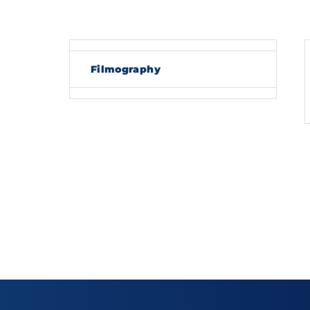
Re
Filmography
By sig
policy
.