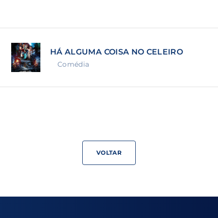
Lost Your Pa
member Me
HÁ ALGUMA COISA NO CELEIRO
ning in, you agree to
our terms and conditions
and our
priva
Comédia
VOLTAR