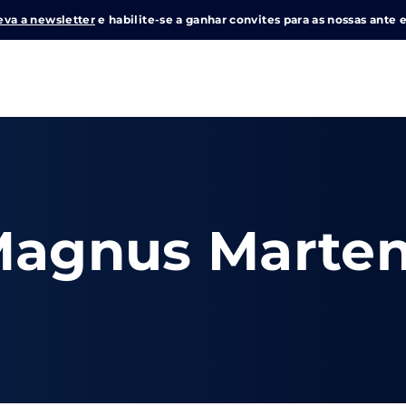
eva a newsletter
e habilite-se a ganhar convites para as nossas ante e
Login
Register
me or Email Address
agnus Marte
e Enter / Return para iniciar sua pesquisa ou pressione ESC pa
ord
SIGN IN