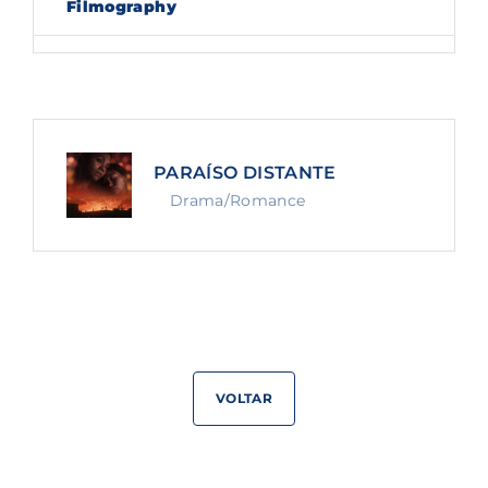
Filmography
Lost Your Password?
By signing in, you agree to
our terms and
conditions
and our
privacy policy
.
PARAÍSO DISTANTE
Drama/Romance
VOLTAR