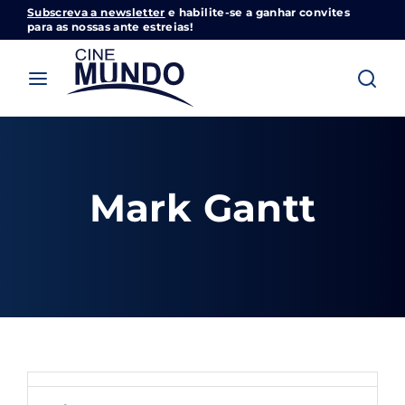
Subscreva a newsletter
e habilite-se a ganhar convites
Cinemundo – Onde O Cinema Acontece
para as nossas ante estreias!
Login
Register
Username or Email Address
Pressione Enter / Return para iniciar sua
pesquisa ou pressione ESC para fechar
Mark Gantt
Password
SIGN IN
Remember Me