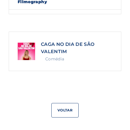
Filmography
Lost Your Password?
By signing in, you agree to
our terms and
conditions
and our
privacy policy
.
CAGA NO DIA DE SÃO
VALENTIM
Comédia
VOLTAR