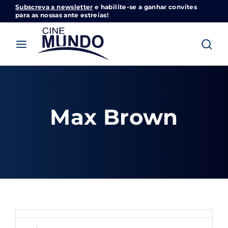
Subscreva a newsletter
e habilite-se a ganhar convites
Cinemundo – Onde O Cinema Acontece
para as nossas ante estreias!
Login
Register
Username or Email Address
Pressione Enter / Return para iniciar sua
pesquisa ou pressione ESC para fechar
Max Brown
Password
SIGN IN
Remember Me