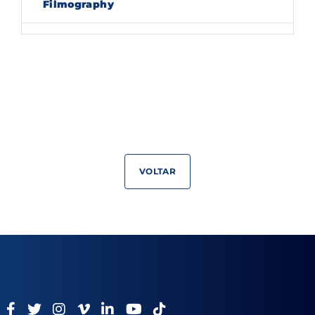
Filmography
Lost Your Password?
By signing in, you agree to
our terms and
conditions
and our
privacy policy
.
VOLTAR