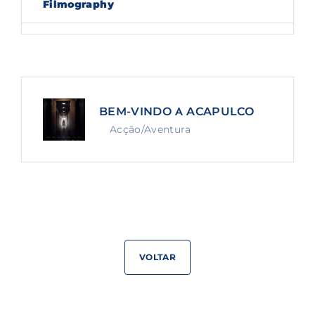
Filmography
Lost Your Password?
By signing in, you agree to
our terms and
conditions
and our
privacy policy
.
BEM-VINDO A ACAPULCO
Acção/Aventura
VOLTAR