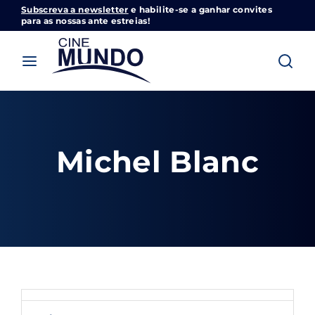
Subscreva a newsletter
e habilite-se a ganhar convites
Cinemundo – Onde O Cinema Acontece
para as nossas ante estreias!
Login
Register
Username or Email Address
Pressione Enter / Return para iniciar sua
pesquisa ou pressione ESC para fechar
Michel Blanc
Password
SIGN IN
Remember Me