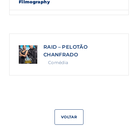
Filmography
Lost Your Password?
By signing in, you agree to
our terms and
conditions
and our
privacy policy
.
RAID – PELOTÃO
CHANFRADO
Comédia
VOLTAR