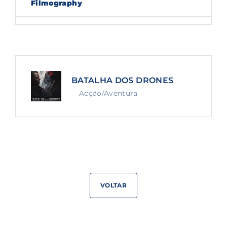
Filmography
Lost Your Password?
By signing in, you agree to
our terms and
conditions
and our
privacy policy
.
BATALHA DOS DRONES
Acção/Aventura
VOLTAR