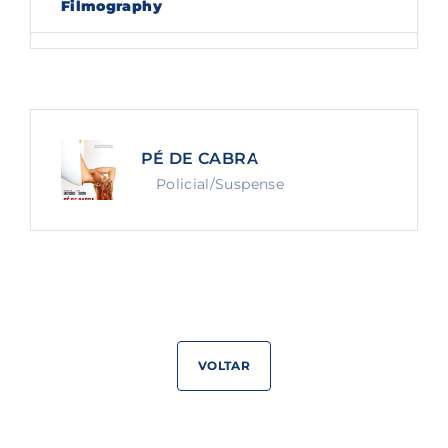
Filmography
Lost Your Password?
By signing in, you agree to
our terms and
conditions
and our
privacy policy
.
PÉ DE CABRA
Policial/Suspense
VOLTAR