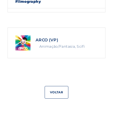
Filmography
Lost Your Password?
By signing in, you agree to
our terms and
conditions
and our
privacy policy
.
ARCO (VP)
Animação/Fantasia
Scifi
VOLTAR