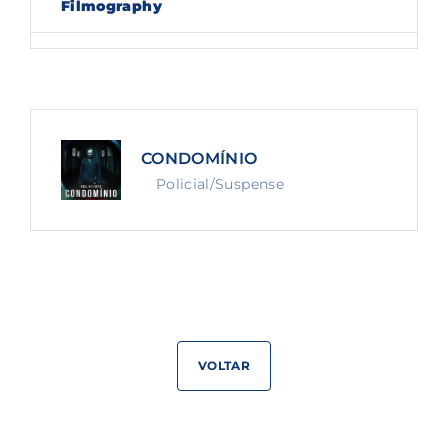
Filmography
Lost Your Password?
By signing in, you agree to
our terms and
conditions
and our
privacy policy
.
CONDOMÍNIO
Policial/Suspense
VOLTAR