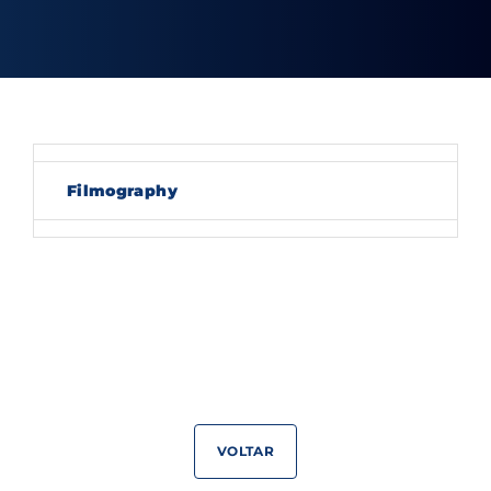
Lost Your Password?
By signing in, you agree to
our terms and
conditions
and our
privacy policy
.
Filmography
VOLTAR