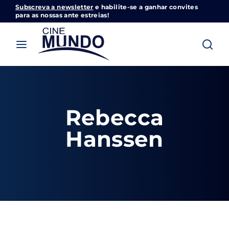
Subscreva a newsletter
e habilite-se a ganhar convites
Cinemundo – Onde O Cinema Acontece
para as nossas ante estreias!
Login
Register
Username or Email Address
Pressione Enter / Return para iniciar sua
pesquisa ou pressione ESC para fechar
Rebecca
Password
Hanssen
SIGN IN
Remember Me