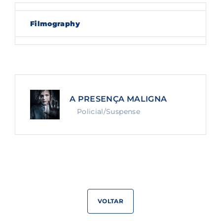
Lost Your Password?
Filmography
By signing in, you agree to
our terms and
conditions
and our
privacy policy
.
A PRESENÇA MALIGNA
Policial/Suspense
VOLTAR