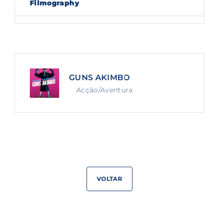
Filmography
Lost Your Password?
By signing in, you agree to
our terms and
conditions
and our
privacy policy
.
GUNS AKIMBO
Acção/Aventura
VOLTAR