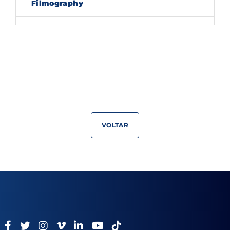
Filmography
Lost Your Password?
By signing in, you agree to
our terms and
conditions
and our
privacy policy
.
VOLTAR