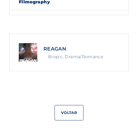
Filmography
Lost Your Password?
By signing in, you agree to
our terms and
conditions
and our
privacy policy
.
REAGAN
Biopic
Drama/Romance
VOLTAR