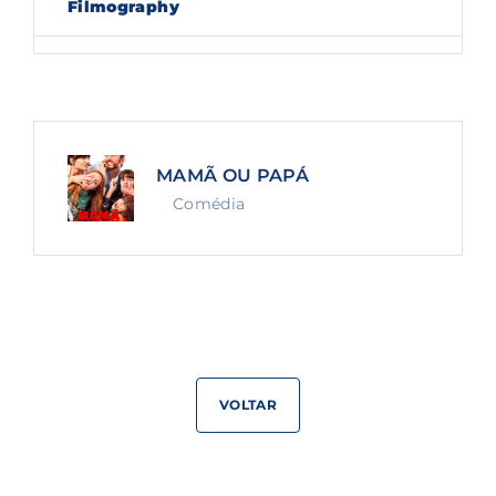
Filmography
Lost Your Password?
By signing in, you agree to
our terms and
conditions
and our
privacy policy
.
MAMÃ OU PAPÁ
Comédia
VOLTAR