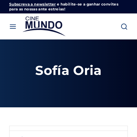
Subscreva a newsletter
e habilite-se a ganhar convites
Cinemundo – Onde O Cinema Acontece
para as nossas ante estreias!
Login
Register
Username or Email Address
Pressione Enter / Return para iniciar sua
pesquisa ou pressione ESC para fechar
Sofía Oria
Password
SIGN IN
Remember Me