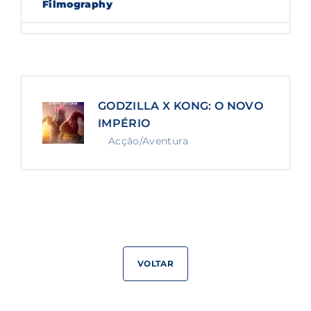
Filmography
Lost Your Password?
By signing in, you agree to
our terms and
conditions
and our
privacy policy
.
GODZILLA X KONG: O NOVO
IMPÉRIO
Acção/Aventura
VOLTAR