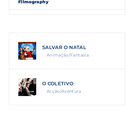
Filmography
Lost Your Password?
By signing in, you agree to
our terms and
conditions
and our
privacy policy
.
SALVAR O NATAL
Animação/Fantasia
O COLETIVO
Acção/Aventura