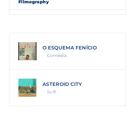
Filmography
Lost Your Password?
By signing in, you agree to
our terms and
conditions
and our
privacy policy
.
O ESQUEMA FENÍCIO
Comédia
ASTEROID CITY
Scifi