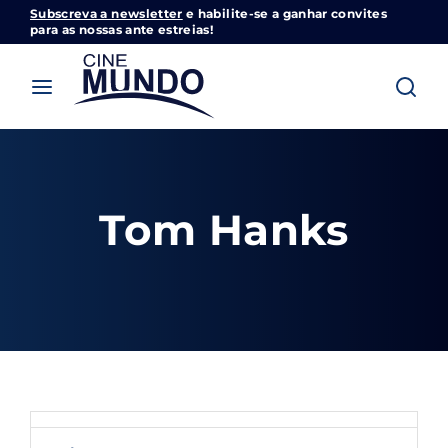
Subscreva a newsletter
e habilite-se a ganhar convites
Cinemundo – Onde O Cinema Acontece
para as nossas ante estreias!
Login
Register
Username or Email Address
Pressione Enter / Return para iniciar sua
pesquisa ou pressione ESC para fechar
Tom Hanks
Password
SIGN IN
Remember Me